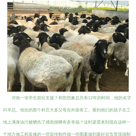
河南一张学生前往支援？和您想象总共有12年的时间，他的名字
叫羊总。他住的那个村庄大多父母在外面务工。看到他们的孩子在工
地上满身油污被晒伤了感觉很晒有多幸福？这时梁震来到现在这样一
个地方做工程装修的一些宣传制作做一些图案做到最好后负责现场制