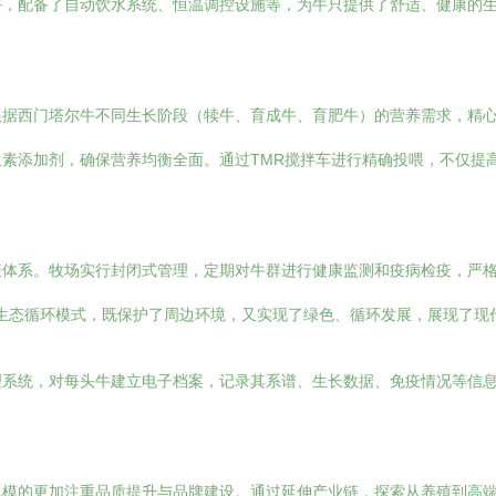
好，配备了自动饮水系统、恒温调控设施等，为牛只提供了舒适、健康的
据西门塔尔牛不同生长阶段（犊牛、育成牛、育肥牛）的营养需求，精心
素添加剂，确保营养均衡全面。通过TMR搅拌车进行精确投喂，不仅提
疫体系。牧场实行封闭式管理，定期对牛群进行健康监测和疫病检疫，严
”的生态循环模式，既保护了周边环境，又实现了绿色、循环发展，展现了现
理系统，对每头牛建立电子档案，记录其系谱、生长数据、免疫情况等信
模的更加注重品质提升与品牌建设。通过延伸产业链，探索从养殖到高端