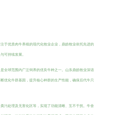
专注于优质肉牛养殖的现代化牧业企业，鼎皓牧业依托先进的
级与可持续发展。
，是全球范围内广泛饲养的优良牛种之一。山东鼎皓牧业深谙
不断优化牛群基因，提升核心种群的生产性能，确保后代牛只
、粪污处理及无害化区等，实现了功能清晰、互不干扰。牛舍