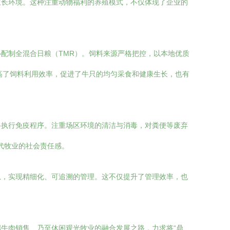
生长环境。这种注重动物福利的养殖模式，不仅体现了企业的
配制全混合日粮（TMR）。饲料来源严格把控，以本地优质
高了饲料利用效率，促进了牛只的均匀采食和健康生长，也有
格执行免疫程序。注重场区环境的清洁与消毒，对粪便等废弃
代牧业的社会责任感。
息，实现精细化、可追溯的管理。这不仅提升了管理效率，也
牛肉销售、乃至休闲观光牧业的融合发展之路，力求将“鼎