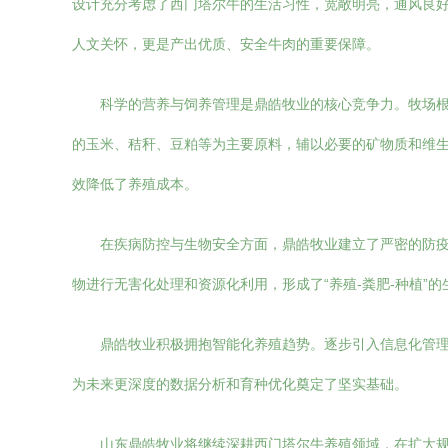
设计充分考虑了西门塔尔牛的生活习性，宽敞明亮，通风良
人文关怀，更是产出优质、安全牛肉的重要保障。
科学的营养与饲养管理是鼎皓牧业的核心竞争力。牧场根
的玉米、秸秆、豆粕等为主要原料，辅以必要的矿物质和维生
效降低了养殖成本。
在疾病防控与生物安全方面，鼎皓牧业建立了严密的防
物进行无害化处理和资源化利用，形成了“养殖-粪肥-种植
鼎皓牧业积极拥抱智能化养殖趋势。逐步引入信息化管
为未来更深度的数据分析和育种优化奠定了坚实基础。
山东鼎皓牧业将继续深耕西门塔尔牛养殖领域，在扩大规