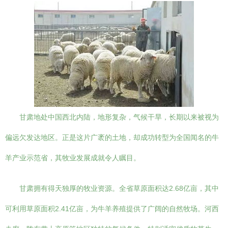
甘肃地处中国西北内陆，地形复杂，气候干旱，长期以来被视为
偏远欠发达地区。正是这片广袤的土地，却成功转型为全国闻名的牛
羊产业示范省，其牧业发展成就令人瞩目。
甘肃拥有得天独厚的牧业资源。全省草原面积达2.68亿亩，其中
可利用草原面积2.41亿亩，为牛羊养殖提供了广阔的自然牧场。河西